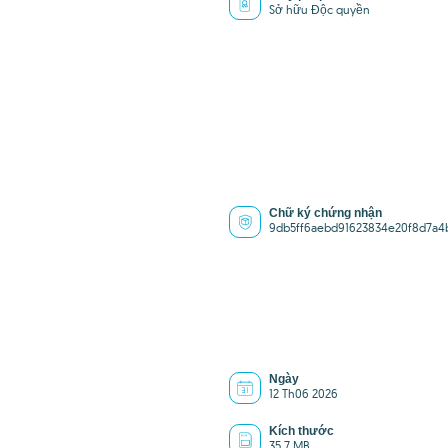
Sở hữu Độc quyền
Chữ ký chứng nhận
9db5ff6aebd91623834e20f8d7a4
Ngày
12 Th06 2026
Kích thước
35.7 MB