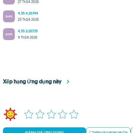
27 Th04 2026
4.39.4.20744
XAPK
23 Th04 2026
4.39.3.20739
XAPK
9 Th04 2026
Xếp hạng Ứng dụng này
ĐÁNH GIÁ ỨNG DỤNG
THÊM VÀO MONG MUỐN