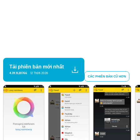
Tải phiên bản mới nhất
4.39.11.20766
12 Th06 2026
CÁC PHIÊN BẢN CŨ HƠN