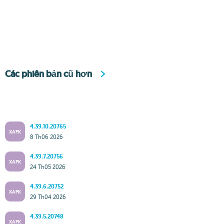
Các phiên bản cũ hơn
4.39.10.20765
XAPK
8 Th06 2026
4.39.7.20756
XAPK
24 Th05 2026
4.39.6.20752
XAPK
29 Th04 2026
4.39.5.20748
XAPK