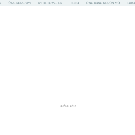
O
ỨNG DỤNG VPN
BATTLE ROYALE GD
TREBLO
ỨNG DỤNG NGUỒN MỞ
EURO
QUẢNG CÁO