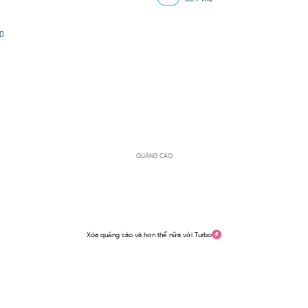
0
QUẢNG CÁO
Xóa quảng cáo và hơn thế nữa với Turbo