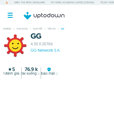
ARES: THE IRON VANGUARD
MY HERO ACADEMIA UNITED SURVIVAL
TICKET HER
ANDROID
/
ỨNG DỤNG
/
GIAO TIẾP
/
TIỆN ÍCH
/
GG
GG
4.39.11.20766
GG Network S.A.
5
76.9 k
1
đánh giá
tải xuống
bảo mật