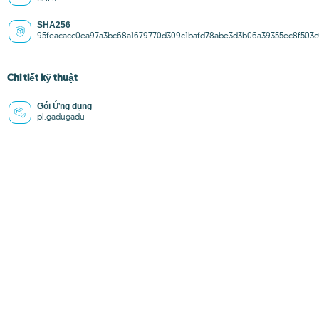
SHA256
95feacacc0ea97a3bc68a1679770d309c1bafd78abe3d3b06a39355ec8f503c
Chi tiết kỹ thuật
Gói Ứng dụng
pl.gadugadu